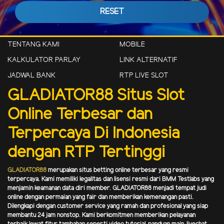
RESET
TENTANG KAMI
MOBILE
KALKULATOR PARLAY
LINK ALTERNATIF
JADWAL BANK
RTP LIVE SLOT
GLADIATOR88 Situs Slot
Online Terbesar dan
Terpercaya Di Indonesia
dengan RTP Tertinggi
GLADIATOR88
merupakan situs betting online terbesar yang resmi
terpercaya. Kami memiliki legalitas dan lisensi resmi dari BMM Testlabs yang
menjamin keamanan data diri member. GLADIATOR88 menjadi tempat judi
online dengan permaian yang fair dan memberikan kemenangan pasti.
Dilengkapi dengan customer service yang ramah dan profesional yang siap
membantu 24 jam nonstop. Kami berkomitmen memberikan pelayanan